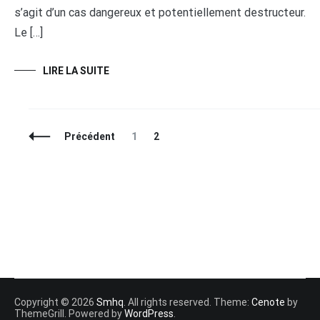
s’agit d’un cas dangereux et potentiellement destructeur.
Le […]
LIRE LA SUITE
Navigation
Page
Page
Précédent
1
2
des
articles
Copyright © 2026
Smhq
. All rights reserved. Theme:
Cenote
by
ThemeGrill. Powered by
WordPress
.