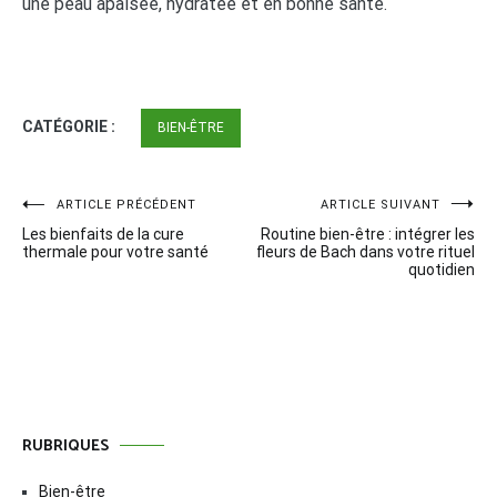
une peau apaisée, hydratée et en bonne santé.
CATÉGORIE :
BIEN-ÊTRE
Navigation
ARTICLE PRÉCÉDENT
ARTICLE SUIVANT
Les bienfaits de la cure
Routine bien-être : intégrer les
de
thermale pour votre santé
fleurs de Bach dans votre rituel
quotidien
l’article
RUBRIQUES
Bien-être