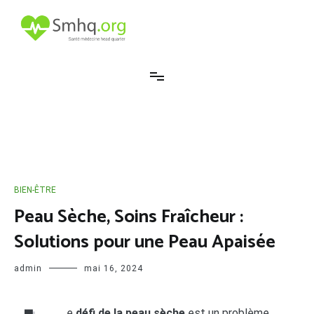
Aller
au
contenu
Smhq
BIEN-ÊTRE
Peau Sèche, Soins Fraîcheur :
Solutions pour une Peau Apaisée
admin
mai 16, 2024
e
défi de la peau sèche
est un problème